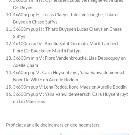
3x600m min H : Cyriel Briel, Louis Verhaeghe en Andres
De Deyne
4x60m pup H : Lucas Claeys, Jules Verhaeghe, Thiaro
Buyse en Chase Suffys
3x600m pup H : Thiaro Buyssen Lucas Claeys en Chase
Suffys
4x100m cad V : Amelie Saint Germain, Marit Lambert,
Flore De Baecke en Marith Pattyn
3x600m min V : Flore Vandenbroucke, Lisa Debucquoy en
Axelle Cham
4x60m pup V : Cara Huysentruyt, Yana Vanwildemeersch,
Noor De Witte en Aurelie Boddin
3x600m pup V: Lena Reddé, Ilone Maes en Aurelie Boddin
3x600m pup V : Yana Vanwildemeersch, Cara Huysentruyt
en Lio Maertens
Proficiat aan alle deelnemers en deelneemsters