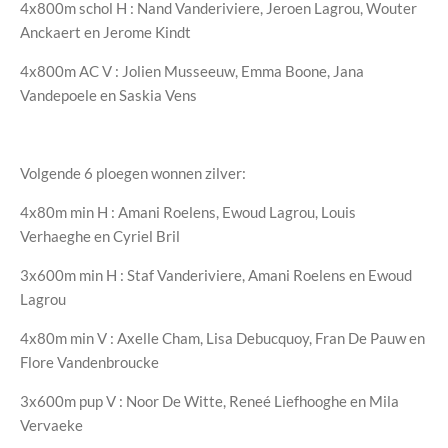
4x800m schol H : Nand Vanderiviere, Jeroen Lagrou, Wouter
Anckaert en Jerome Kindt
4x800m AC V : Jolien Musseeuw, Emma Boone, Jana
Vandepoele en Saskia Vens
Volgende 6 ploegen wonnen zilver:
4x80m min H : Amani Roelens, Ewoud Lagrou, Louis
Verhaeghe en Cyriel Bril
3x600m min H : Staf Vanderiviere, Amani Roelens en Ewoud
Lagrou
4x80m min V : Axelle Cham, Lisa Debucquoy, Fran De Pauw en
Flore Vandenbroucke
3x600m pup V : Noor De Witte, Reneé Liefhooghe en Mila
Vervaeke