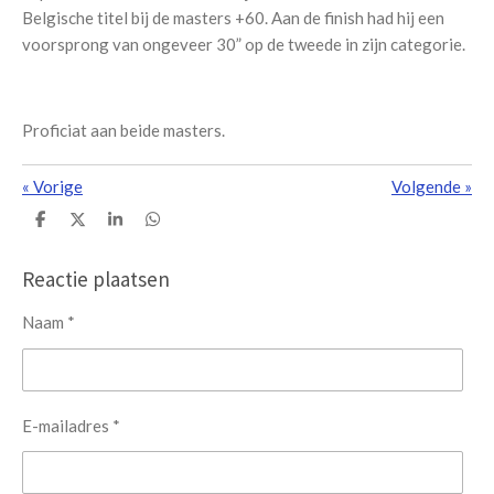
Belgische titel bij de masters +60. Aan de finish had hij een
voorsprong van ongeveer 30” op de tweede in zijn categorie.
Proficiat aan beide masters.
«
Vorige
Volgende
»
D
D
S
D
e
e
h
e
l
e
a
l
e
l
r
e
Reactie plaatsen
n
e
n
Naam *
E-mailadres *