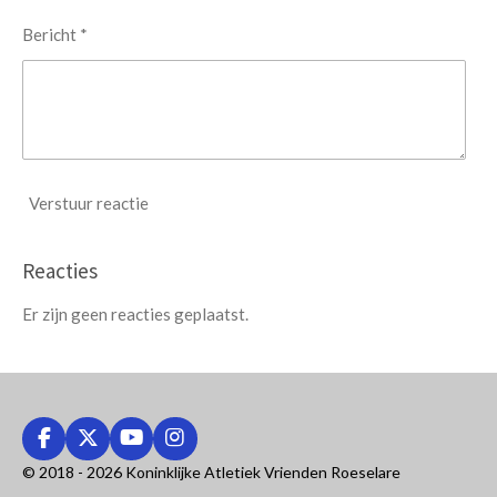
Bericht *
Verstuur reactie
Reacties
Er zijn geen reacties geplaatst.
F
X
Y
I
a
o
n
© 2018 - 2026 Koninklijke Atletiek Vrienden Roeselare
c
u
s