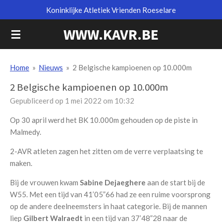
Koninklijke Atletiek Vrienden Roeselare
Ga
direct
WWW.KAVR.BE
naar
de
hoofdinhoud
Home
»
Nieuws
»
2 Belgische kampioenen op 10.000m
2 Belgische kampioenen op 10.000m
Gepubliceerd op 1 mei 2022 om 10:32
Op 30 april werd het BK 10.000m gehouden op de piste in
Malmedy.
2-AVR atleten zagen het zitten om de verre verplaatsing te
maken.
Bij de vrouwen kwam
Sabine Dejaeghere
aan de start bij de
W55. Met een tijd van 41’05”66 had ze een ruime voorsprong
op de andere deelneemsters in haat categorie. Bij de mannen
liep
Gilbert Walraedt
in een tijd van 37’48”28 naar de