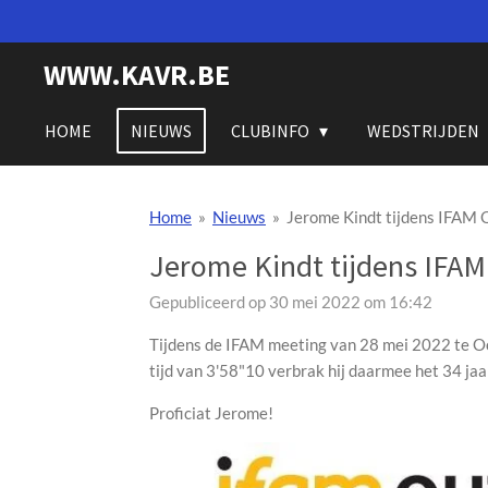
Ga
direct
WWW.KAVR.BE
naar
de
hoofdinhoud
HOME
NIEUWS
CLUBINFO
WEDSTRIJDEN
Home
»
Nieuws
»
Jerome Kindt tijdens IFAM
Jerome Kindt tijdens IFA
Gepubliceerd op 30 mei 2022 om 16:42
Tijdens de IFAM meeting van 28 mei 2022 te Oo
tijd van 3'58"10 verbrak hij daarmee het 34 jaa
Proficiat Jerome!