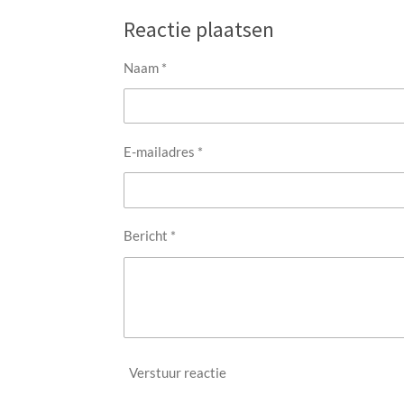
l
e
a
e
l
r
Reactie plaatsen
n
e
Naam *
E-mailadres *
Bericht *
Verstuur reactie