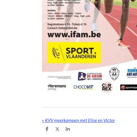
«
KVV meerkampen met Elise en Victor
D
D
S
e
e
h