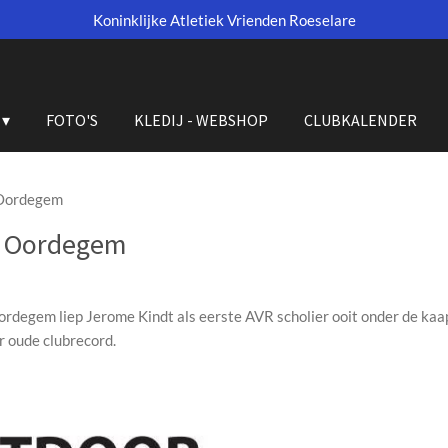
Koninklijke Atletiek Vrienden Roeselare
FOTO'S
KLEDIJ - WEBSHOP
CLUBKALENDER
 Oordegem
M Oordegem
rdegem liep Jerome Kindt als eerste AVR scholier ooit onder de kaa
r oude clubrecord.