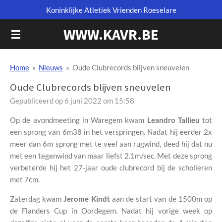
Koninklijke Atletiek Vrienden Roeselare
Ga
direct
WWW.KAVR.BE
naar
de
hoofdinhoud
Home
»
Nieuws
»
Oude Clubrecords blijven sneuvelen
Oude Clubrecords blijven sneuvelen
Gepubliceerd op 6 juni 2022 om 15:58
Op de avondmeeting in Waregem kwam
Leandro Tallieu
tot
een sprong van 6m38 in het verspringen. Nadat hij eerder 2x
meer dan 6m sprong met te veel aan rugwind, deed hij dat nu
met een tegenwind van maar liefst 2.1m/sec. Met deze sprong
verbeterde hij het 27-jaar oude clubrecord bij de scholieren
met 7cm.
Zaterdag kwam
Jerome Kindt
aan de start van de 1500m op
de Flanders Cup in Oordegem. Nadat hij vorige week op