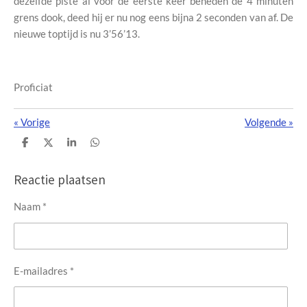
dezelfde piste al voor de eerste keer beneden de 4 minuten
grens dook, deed hij er nu nog eens bijna 2 seconden van af. De
nieuwe toptijd is nu 3’56’13.
Proficiat
«
Vorige
Volgende
»
D
D
S
D
e
e
h
e
l
e
a
l
e
l
r
e
Reactie plaatsen
n
e
n
Naam *
E-mailadres *