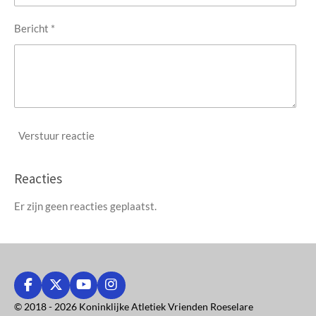
Bericht *
Verstuur reactie
Reacties
Er zijn geen reacties geplaatst.
F
X
Y
I
a
o
n
© 2018 - 2026 Koninklijke Atletiek Vrienden Roeselare
c
u
s