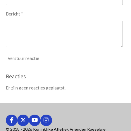
Bericht *
Verstuur reactie
Reacties
Er zijn geen reacties geplaatst.
F
X
Y
I
a
o
n
© 2018 - 2026 Koninklijke Atletiek Vrienden Roeselare