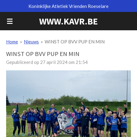
Koninklijke Atletiek Vrienden Roeselare
Ga
direct
WWW.KAVR.BE
naar
de
hoofdinhoud
Home
»
Nieuws
»
WINST OP BVV PUP EN MIN
WINST OP BVV PUP EN MIN
Gepubliceerd op 27 april 2024 om 21:54