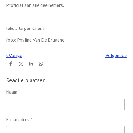
Proficiat aan alle deelnemers.
tekst: Jurgen Cneut
foto: Phyline Van De Bruaene
«
Vorige
Volgende
»
D
D
S
D
e
e
h
e
l
e
a
l
e
l
r
e
Reactie plaatsen
n
e
n
Naam *
E-mailadres *