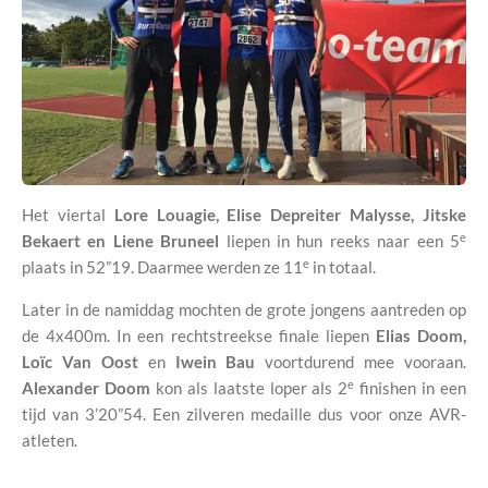
Het viertal
Lore Louagie,
Elise Depreiter Malysse, Jitske
e
Bekaert en Liene Bruneel
liepen in hun reeks naar een 5
e
plaats in 52”19. Daarmee werden ze 11
in totaal.
Later in de namiddag mochten de grote jongens aantreden op
de 4x400m. In een rechtstreekse finale liepen
Elias Doom,
Loïc Van Oost
en
Iwein Bau
voortdurend mee vooraan.
e
Alexander Doom
kon als laatste loper als 2
finishen in een
tijd van 3’20”54. Een zilveren medaille dus voor onze AVR-
atleten.