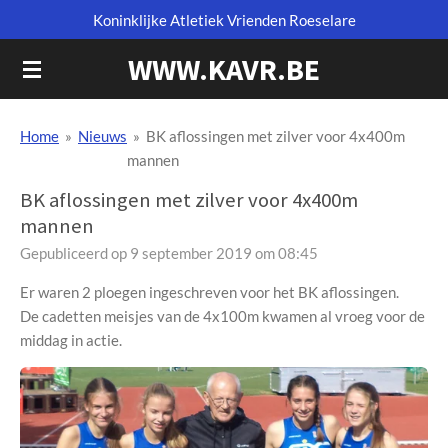
Koninklijke Atletiek Vrienden Roeselare
Ga
direct
WWW.KAVR.BE
naar
de
hoofdinhoud
Home
»
Nieuws
»
BK aflossingen met zilver voor 4x400m
mannen
BK aflossingen met zilver voor 4x400m
mannen
Gepubliceerd op 9 september 2019 om 08:45
Er waren 2 ploegen ingeschreven voor het BK aflossingen.
De cadetten meisjes van de 4x100m kwamen al vroeg voor de
middag in actie.