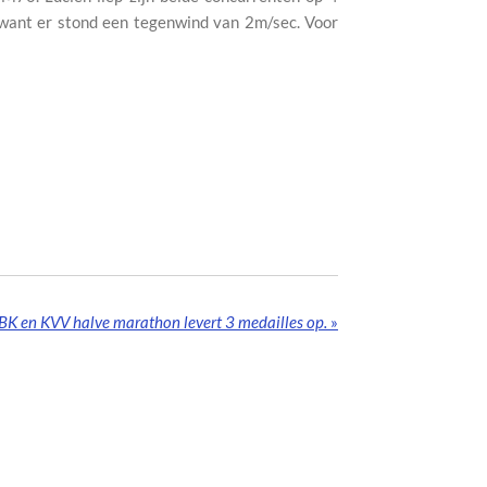
n want er stond een tegenwind van 2m/sec. Voor
BK en KVV halve marathon levert 3 medailles op.
»