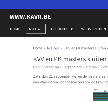
Ga
direct
WWW.KAVR.BE
naar
de
hoofdinhoud
HOME
NIEUWS
CLUBINFO
WEDSTRIJDEN
Home
»
Nieuws
»
KVV en PK masters sluiten 
KVV en PK masters sluiten
Gepubliceerd op 21 september 2019 om 23:28
Zaterdag 21 september waren de masters aan z
van Vlaanderen voor de masters ook de Provinci