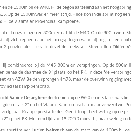
n en de 1500m bij de W40. Hilde begon aarzelend aan het hoogsprin
m15. Op de 1500m was er meer strijd. Hilde kon in de sprint nog e
d Hilde Vlaams en Provinciaal kampioene.
dubbel hoogspringen en 800m en dat bij de M40. Op de 800m werd Ste
st hij zich reppen naar het hoogspringen waar hij nog tot een 
2 provinciale titels. In dezelfde reeks als Steven liep
Didier V
Hij combineerde bij de M45 800m en verspringen. Op de 800m liep
e
 en behaalde daarmee de 3
plaats op het PK. In dezelfde versprin
leet van AZW. Beiden sprongen 4m78, maar de overwinning ging met 
rovinciaal kampioenschap.
mocht
Sabine Dejaeghere
deelnemen bij de W50 en iets later was het
e
digde net als 2
op het Vlaams Kampioenschap, maar ze werd wel Pro
vorig jaar. Knappe prestatie dus. Geert loopt heel weinig op de pis
e
n 2
op het PK. Met een tijd van 19’20”90 moest hij maar weinig ond
onze spurttrainer
Lucien Neirynck
aan de start van de 100m bij de 