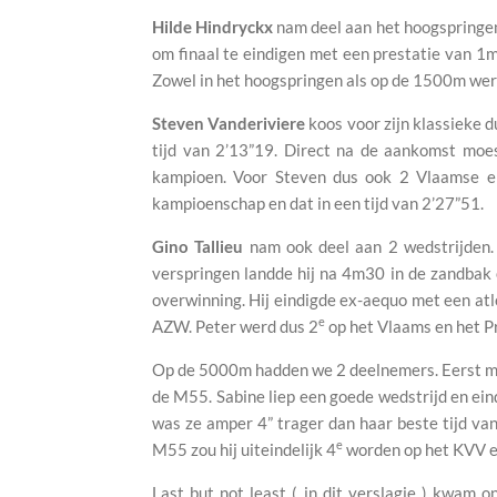
Hilde Hindryckx
nam deel aan het hoogspringe
om finaal te eindigen met een prestatie van 1
Zowel in het hoogspringen als op de 1500m wer
Steven Vanderiviere
koos voor zijn klassieke 
tijd van 2’13”19. Direct na de aankomst moe
kampioen. Voor Steven dus ook 2 Vlaamse en 
kampioenschap en dat in een tijd van 2’27”51.
Gino Tallieu
nam ook deel aan 2 wedstrijden. 
verspringen landde hij na 4m30 in de zandbak
overwinning. Hij eindigde ex-aequo met een at
e
AZW. Peter werd dus 2
op het Vlaams en het P
Op de 5000m hadden we 2 deelnemers. Eerst 
de M55. Sabine liep een goede wedstrijd en ein
was ze amper 4” trager dan haar beste tijd van 
e
M55 zou hij uiteindelijk 4
worden op het KVV e
Last but not least ( in dit verslagje ) kwam 