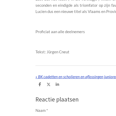
seconden en eindigde als triomfator op zijn f
Lucien dus een nieuwe titel als Vlaams en Prov
Proficiat aan alle deelnemers
Tekst: Jürgen Cneut
«
BK cadetten en scholieren en aflossingen juniore
D
D
S
e
e
h
l
e
a
e
l
r
Reactie plaatsen
n
e
Naam *