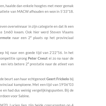
gen, haalde dan enkele hoogtes met meer gemak
en atlete van MACW afhouden en won in 5’33”18.
ven overwinnaar in zijn categorie en dat ik een
puike 1m60 kwam. Ook hier werd Steven Vlaams
e
ermote
naar een 2
plaats op het provinciaal
 hij naar een goede tijd van 2’22”56. In het
gcompetitie sprong
Peter Cneut
ei zo na naar de
e
een iets betere 2
prestatie naar de atleet van
 de beurt aan haar echtgenoot
Geert Frickelo
bij
vinciaal kampioene. Met een tijd van 19’06”03
te en had dus weinig vergelijkingspunten. Bij de
erdoen voor Sabine.
M70. Lucien liep zijn beide concurrenten op 4