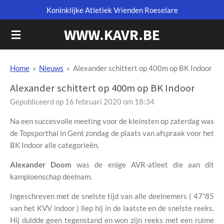
Koninklijke Atletiek Vrienden Roeselare
Ga
direct
WWW.KAVR.BE
naar
de
hoofdinhoud
Home
»
Nieuws
»
Alexander schittert op 400m op BK Indoor
Alexander schittert op 400m op BK Indoor
Gepubliceerd op 16 februari 2020 om 18:34
Na een succesvolle meeting voor de kleinsten op zaterdag was
de Topsporthal in Gent zondag de plaats van afspraak voor het
BK Indoor alle categorieën.
Alexander Doom
was de enige AVR-atleet die aan dit
kampioenschap deelnam.
Ingeschreven met de snelste tijd van alle deelnemers ( 47”85
van het KVV indoor ) liep hij in de laatste en de snelste reeks.
Hij duldde geen tegenstand en won zijn reeks met een ruime