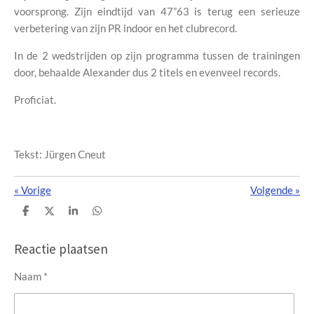
voorsprong. Zijn eindtijd van 47”63 is terug een serieuze
verbetering van zijn PR indoor en het clubrecord.
In de 2 wedstrijden op zijn programma tussen de trainingen
door, behaalde Alexander dus 2 titels en evenveel records.
Proficiat.
Tekst: Jürgen Cneut
«
Vorige
Volgende
»
D
D
S
D
e
e
h
e
l
e
a
l
e
l
r
e
Reactie plaatsen
n
e
n
Naam *