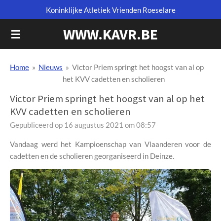
Koninklijke Atletiek Vrienden Roeselare
Ga
direct
WWW.KAVR.BE
naar
de
hoofdinhoud
Home
»
Nieuws
»
Victor Priem springt het hoogst van al op
het KVV cadetten en scholieren
Victor Priem springt het hoogst van al op het
KVV cadetten en scholieren
Gepubliceerd op 16 augustus 2021 om 08:57
Vandaag werd het Kampioenschap van Vlaanderen voor de
cadetten en de scholieren georganiseerd in Deinze.