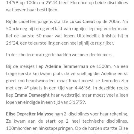
14”99 op 100m en 29”44 bleef Florence op beide disciplines
wat boven haar besttijden.
Bij de cadetten jongens startte
Lukas Cneut
op de 200m. Na
50m kreeg hij terug veel last van rugpijn, liep nog verder maar
liet de laatste 50 maar wat lopen. Uiteindelijk finishte hij in
26”24, een teleurstelling en een heel pijnlijke rug rijker.
In de scholierencategorie hadden we meer deelnemers.
Bij de meisjes liep
Adeline Temmerman
de 1500m. Na een
trage eerste km kwam plots de versnelling die Adeline eerst
goed kon beantwoorden, maar finaal moest ze tevreden zijn
e
met een 4
plaats in een tijd van 4’46”56. In dezelfde reeks
liep
Emma Demaeght
haar wedstrijd, maar moest veel alleen
lopen en eindigde in een tijd van 5’15”59.
Elise Depreiter Malysse
nam 2 disciplines voor haar rekening.
Ze kwam aan de start op 2 heel technische disciplines,
100mhorden en hinkstapspringen. Op de horden startte Elise