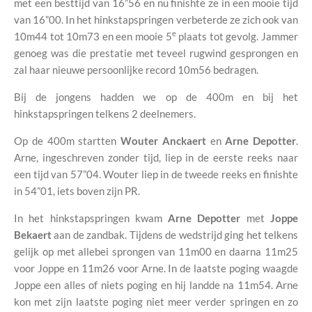
met een besttijd van 16”56 en nu finishte ze in een mooie tijd
van 16”00. In het hinkstapspringen verbeterde ze zich ook van
e
10m44 tot 10m73 en een mooie 5
plaats tot gevolg. Jammer
genoeg was die prestatie met teveel rugwind gesprongen en
zal haar nieuwe persoonlijke record 10m56 bedragen.
Bij de jongens hadden we op de 400m en bij het
hinkstapspringen telkens 2 deelnemers.
Op de 400m startten
Wouter Anckaert
en
Arne Depotter
.
Arne, ingeschreven zonder tijd, liep in de eerste reeks naar
een tijd van 57”04. Wouter liep in de tweede reeks en finishte
in 54”01, iets boven zijn PR.
In het hinkstapspringen kwam
Arne Depotter
met
Joppe
Bekaert
aan de zandbak. Tijdens de wedstrijd ging het telkens
gelijk op met allebei sprongen van 11m00 en daarna 11m25
voor Joppe en 11m26 voor Arne. In de laatste poging waagde
Joppe een alles of niets poging en hij landde na 11m54. Arne
kon met zijn laatste poging niet meer verder springen en zo