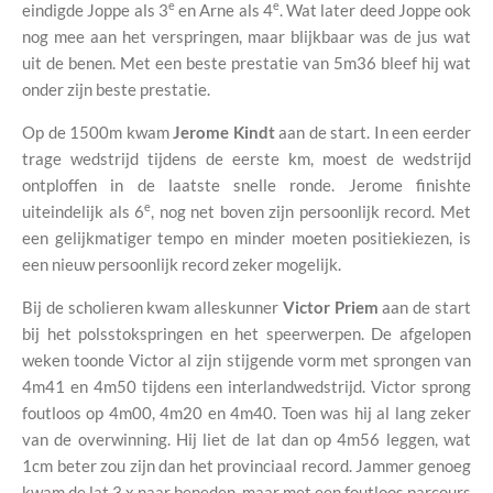
e
e
eindigde Joppe als 3
en Arne als 4
. Wat later deed Joppe ook
nog mee aan het verspringen, maar blijkbaar was de jus wat
uit de benen. Met een beste prestatie van 5m36 bleef hij wat
onder zijn beste prestatie.
Op de 1500m kwam
Jerome Kindt
aan de start. In een eerder
trage wedstrijd tijdens de eerste km, moest de wedstrijd
ontploffen in de laatste snelle ronde. Jerome finishte
e
uiteindelijk als 6
, nog net boven zijn persoonlijk record. Met
een gelijkmatiger tempo en minder moeten positiekiezen, is
een nieuw persoonlijk record zeker mogelijk.
Bij de scholieren kwam alleskunner
Victor Priem
aan de start
bij het polsstokspringen en het speerwerpen. De afgelopen
weken toonde Victor al zijn stijgende vorm met sprongen van
4m41 en 4m50 tijdens een interlandwedstrijd. Victor sprong
foutloos op 4m00, 4m20 en 4m40. Toen was hij al lang zeker
van de overwinning. Hij liet de lat dan op 4m56 leggen, wat
1cm beter zou zijn dan het provinciaal record. Jammer genoeg
kwam de lat 3 x naar beneden, maar met een foutloos parcours