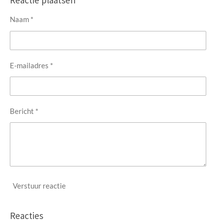
Reactie plaatsen
n
e
n
Naam *
E-mailadres *
Bericht *
Verstuur reactie
Reacties